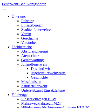
Feuerwehr Bad Königshofen
Über uns
Führung
Einsatzbereich
Stadtteilfeuerwehren
Verein
Geschichte
Verstorbene
Fachbereiche
Absturzsicherung
Atemschutz
Gerätewartung
Jugendfeuerwehr
Das sind wir
Jugendfeuerwehrwarte
Geschichte
Maschinisten
Kinderfeuerwehr
Unterstützung Einsatzleitung
Fahrzeuge
Einsatzleitwagen ELW
Mehrzweckfahrzeug MZF
Hilfeleistungslöschgruppenfahrzeug HLF 20