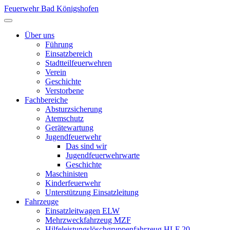
Feuerwehr Bad Königshofen
Über uns
Führung
Einsatzbereich
Stadtteilfeuerwehren
Verein
Geschichte
Verstorbene
Fachbereiche
Absturzsicherung
Atemschutz
Gerätewartung
Jugendfeuerwehr
Das sind wir
Jugendfeuerwehrwarte
Geschichte
Maschinisten
Kinderfeuerwehr
Unterstützung Einsatzleitung
Fahrzeuge
Einsatzleitwagen ELW
Mehrzweckfahrzeug MZF
Hilfeleistungslöschgruppenfahrzeug HLF 20