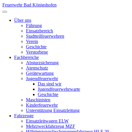
Feuerwehr Bad Königshofen
Über uns
Führung
Einsatzbereich
Stadtteilfeuerwehren
Verein
Geschichte
Verstorbene
Fachbereiche
Absturzsicherung
Atemschutz
Gerätewartung
Jugendfeuerwehr
Das sind wir
Jugendfeuerwehrwarte
Geschichte
Maschinisten
Kinderfeuerwehr
Unterstützung Einsatzleitung
Fahrzeuge
Einsatzleitwagen ELW
Mehrzweckfahrzeug MZF
Hilfeleistungslöschgruppenfahrzeug HLF 20