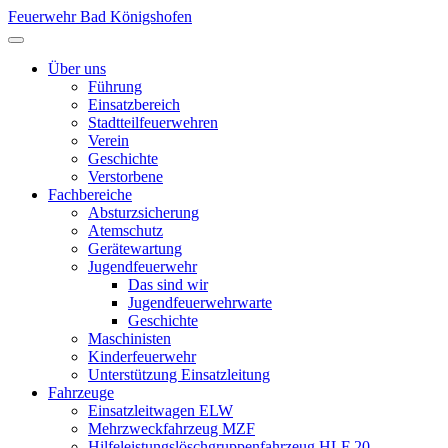
Feuerwehr Bad Königshofen
Über uns
Führung
Einsatzbereich
Stadtteilfeuerwehren
Verein
Geschichte
Verstorbene
Fachbereiche
Absturzsicherung
Atemschutz
Gerätewartung
Jugendfeuerwehr
Das sind wir
Jugendfeuerwehrwarte
Geschichte
Maschinisten
Kinderfeuerwehr
Unterstützung Einsatzleitung
Fahrzeuge
Einsatzleitwagen ELW
Mehrzweckfahrzeug MZF
Hilfeleistungslöschgruppenfahrzeug HLF 20