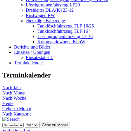
Löschgruppenfahrzeug LF20
Drehleiter DLA(K) 23-12
Rüstwagen RW
ehemalige Fahrzeuge
Tanklöschfahrzeug TLF 16/25
Tanklöschfahrzeug TLF 16
Löschgruppenfahrzeug LF 16
Kommandowagen KdoW
Berichte und Bilder
Einsätze / Übungen
Einsatzstatistik
Terminkalender
Terminkalender
Nach Jahr
Nach Monat
Nach Woche
Heute
Gehe zu Monat
Nach Kategorie
Gehe zu Monat
Vorheriger Tag