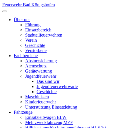
Feuerwehr Bad Königshofen
Über uns
Führung
Einsatzbereich
Stadtteilfeuerwehren
Verein
Geschichte
Verstorbene
Fachbereiche
Absturzsicherung
Atemschutz
Gerätewartung
Jugendfeuerwehr
Das sind wir
Jugendfeuerwehrwarte
Geschichte
Maschinisten
Kinderfeuerwehr
Unterstützung Einsatzleitung
Fahrzeuge
Einsatzleitwagen ELW
Mehrzweckfahrzeug MZF
Hilfeleistungslöschgruppenfahrzeug HLF 20