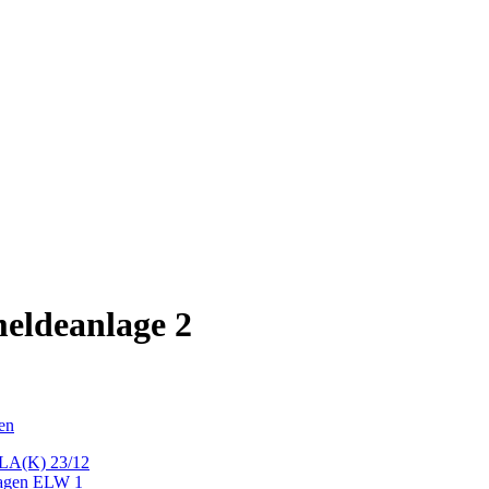
eldeanlage 2
en
DLA(K) 23/12
wagen ELW 1