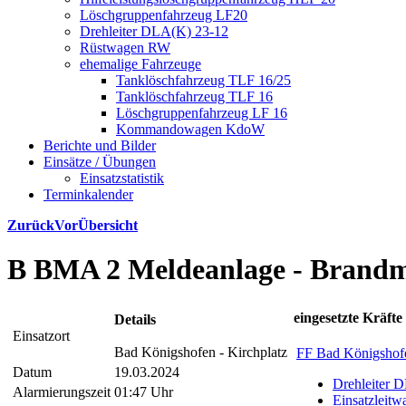
Löschgruppenfahrzeug LF20
Drehleiter DLA(K) 23-12
Rüstwagen RW
ehemalige Fahrzeuge
Tanklöschfahrzeug TLF 16/25
Tanklöschfahrzeug TLF 16
Löschgruppenfahrzeug LF 16
Kommandowagen KdoW
Berichte und Bilder
Einsätze / Übungen
Einsatzstatistik
Terminkalender
Zurück
Vor
Übersicht
B BMA 2 Meldeanlage - Brandm
eingesetzte Kräfte
Details
Einsatzort
Bad Königshofen - Kirchplatz
FF Bad Königshof
Datum
19.03.2024
Drehleiter 
Alarmierungszeit
01:47 Uhr
Einsatzleit