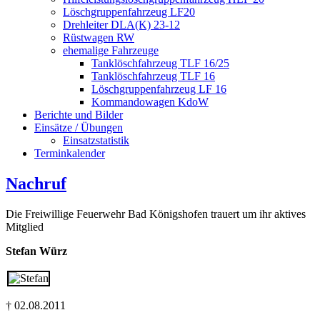
Löschgruppenfahrzeug LF20
Drehleiter DLA(K) 23-12
Rüstwagen RW
ehemalige Fahrzeuge
Tanklöschfahrzeug TLF 16/25
Tanklöschfahrzeug TLF 16
Löschgruppenfahrzeug LF 16
Kommandowagen KdoW
Berichte und Bilder
Einsätze / Übungen
Einsatzstatistik
Terminkalender
Nachruf
Die Freiwillige Feuerwehr Bad Königshofen trauert um ihr aktives
Mitglied
Stefan Würz
† 02.08.2011