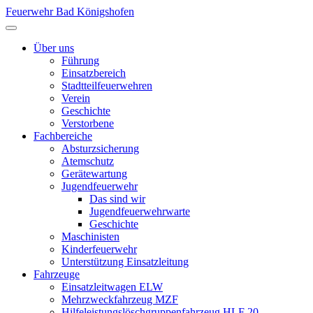
Feuerwehr Bad Königshofen
Über uns
Führung
Einsatzbereich
Stadtteilfeuerwehren
Verein
Geschichte
Verstorbene
Fachbereiche
Absturzsicherung
Atemschutz
Gerätewartung
Jugendfeuerwehr
Das sind wir
Jugendfeuerwehrwarte
Geschichte
Maschinisten
Kinderfeuerwehr
Unterstützung Einsatzleitung
Fahrzeuge
Einsatzleitwagen ELW
Mehrzweckfahrzeug MZF
Hilfeleistungslöschgruppenfahrzeug HLF 20