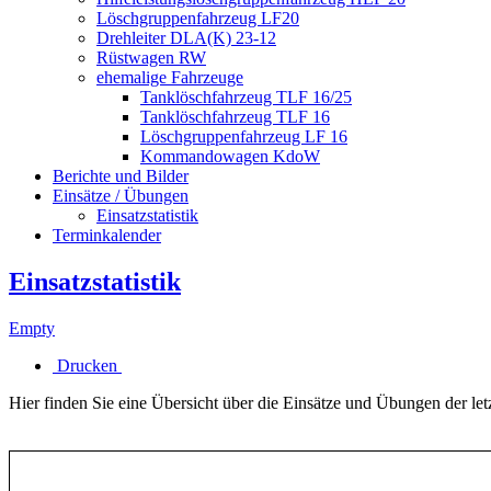
Löschgruppenfahrzeug LF20
Drehleiter DLA(K) 23-12
Rüstwagen RW
ehemalige Fahrzeuge
Tanklöschfahrzeug TLF 16/25
Tanklöschfahrzeug TLF 16
Löschgruppenfahrzeug LF 16
Kommandowagen KdoW
Berichte und Bilder
Einsätze / Übungen
Einsatzstatistik
Terminkalender
Einsatzstatistik
Empty
Drucken
Hier finden Sie eine Übersicht über die Einsätze und Übungen der let