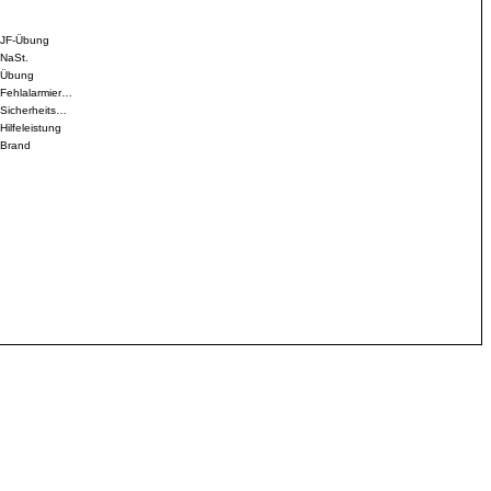
JF-Übung
NaSt.
Übung
Fehlalarmier…
Sicherheits…
Hilfeleistung
Brand