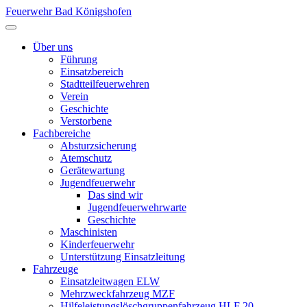
Feuerwehr Bad Königshofen
Über uns
Führung
Einsatzbereich
Stadtteilfeuerwehren
Verein
Geschichte
Verstorbene
Fachbereiche
Absturzsicherung
Atemschutz
Gerätewartung
Jugendfeuerwehr
Das sind wir
Jugendfeuerwehrwarte
Geschichte
Maschinisten
Kinderfeuerwehr
Unterstützung Einsatzleitung
Fahrzeuge
Einsatzleitwagen ELW
Mehrzweckfahrzeug MZF
Hilfeleistungslöschgruppenfahrzeug HLF 20